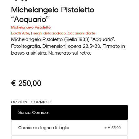
Michelangelo Pistoletto
“Acquario”
Michelangelo Pistoletto
Bolaffi Arte
,
I segni dello zodiaco
,
Occasioni d'arte
Michelangelo Pistoletto (Biella 1933) “Acquario”.
Fotolitografia. Dimensioni opera 23,5×30. Firmato in
basso a sinistra. Numerato sul retro.
€
250,00
Michelangelo
Pistoletto
OPZIONI CORNICE:
"Acquario"
quantità
Senza Cornice
Cornice in legno di Tiglio
+
€
55,00