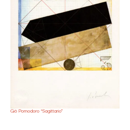
Giò Pomodoro “Sagittario”
Miche