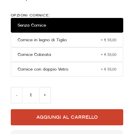
Wolf
Vostell
OPZIONI CORNICE:
"Bilancia"
quantità
Senza Cornice
Cornice in legno di Tiglio
+
€
55,00
Cornice Colorata
+
€
55,00
Cornice con doppio Vetro
+
€
55,00
Alternative:
-
+
AGGIUNGI AL CARRELLO