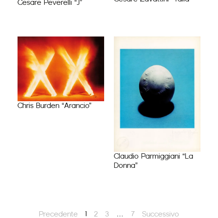
Cesare Peverelli “J”
Chris Burden “Arancio”
Claudio Parmiggiani “La
Donna”
Precedente
1
2
3
…
7
Successivo