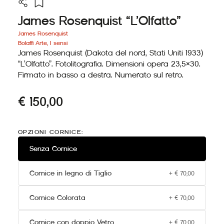
James Rosenquist “L’Olfatto”
James Rosenquist
Bolaffi Arte
,
I sensi
James Rosenquist (Dakota del nord, Stati Uniti 1933)
“L’Olfatto”. Fotolitografia. Dimensioni opera 23,5×30.
Firmato in basso a destra. Numerato sul retro.
€
150,00
James
Rosenquist
OPZIONI CORNICE:
"L'Olfatto"
quantità
Senza Cornice
Cornice in legno di Tiglio
+
€
70,00
Cornice Colorata
+
€
70,00
Cornice con doppio Vetro
+
€
70,00