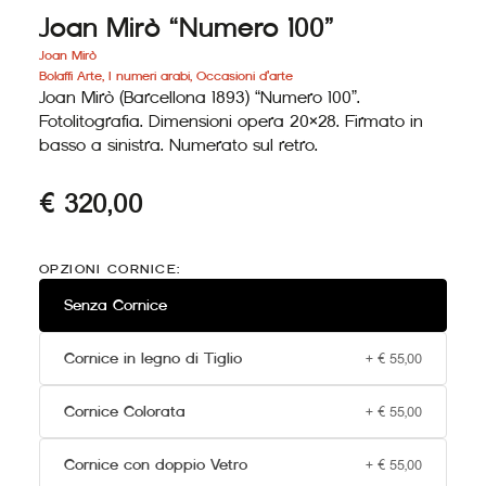
Joan Mirò “Numero 100”
Joan Mirò
Bolaffi Arte
,
I numeri arabi
,
Occasioni d'arte
Joan Mirò (Barcellona 1893) “Numero 100”.
Fotolitografia. Dimensioni opera 20×28. Firmato in
basso a sinistra. Numerato sul retro.
€
320,00
Joan
Mirò
OPZIONI CORNICE:
"Numero
100"
Senza Cornice
quantità
Cornice in legno di Tiglio
+
€
55,00
Cornice Colorata
+
€
55,00
Cornice con doppio Vetro
+
€
55,00
Alternative: