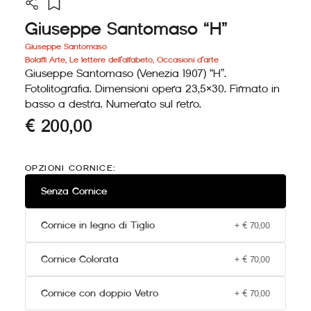
Giuseppe Santomaso “H”
Giuseppe Santomaso
Bolaffi Arte
,
Le lettere dell'alfabeto
,
Occasioni d'arte
Giuseppe Santomaso (Venezia 1907) “H”.
Fotolitografia. Dimensioni opera 23,5×30. Firmato in
basso a destra. Numerato sul retro.
€
200,00
Giuseppe
Santomaso
OPZIONI CORNICE:
"H"
quantità
Senza Cornice
Cornice in legno di Tiglio
+
€
70,00
Cornice Colorata
+
€
70,00
Cornice con doppio Vetro
+
€
70,00
Alternative: