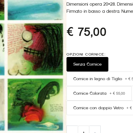
Dimensioni opera 20×28. Dimensio
Firmato in basso a destra. Numer
€
75,00
Cesare
Zavattini
OPZIONI CORNICE:
"Talia"
quantità
Senza Cornice
Cornice in legno di Tiglio
+
€
5
Cornice Colorata
+
€
55,00
Alternative:
Cornice con doppio Vetro
+
€