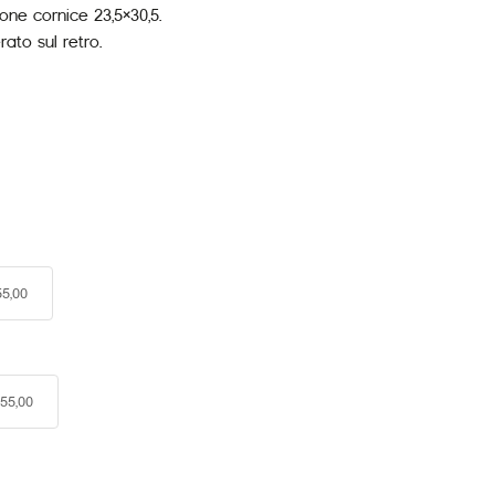
ne cornice 23,5×30,5.
ato sul retro.
5,00
55,00