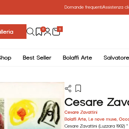
Domande frequenti
Assistenza cli
0
0
lleria
Shop
Best Seller
Bolaffi Arte
Salvator
Cesare Zavat
Cesare Zavattini
Bolaffi Arte
,
Le nove muse
,
Occa
Cesare Zavattini (Luzzara 1902) ” T