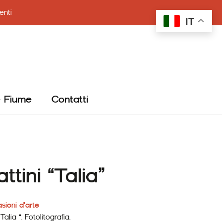
enti
IT
e Fiume
Contatti
tini “Talia”
sioni d'arte
alia “. Fotolitografia.