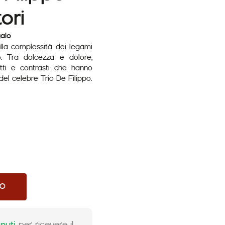
ori
alo
lla complessità dei legami
o. Tra dolcezza e dolore,
fetti e contrasti che hanno
del celebre Trio De Filippo.
LO
nuti
per ricevere il