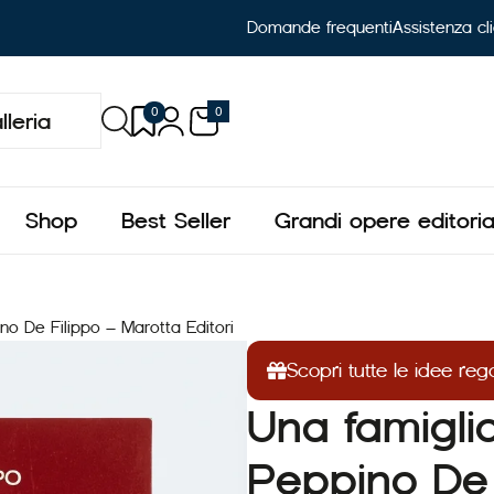
Domande frequenti
Assistenza cli
0
0
lleria
Shop
Best Seller
Grandi opere editorial
pino De Filippo – Marotta Editori
Scopri tutte le idee reg
Una famiglia 
Peppino De 