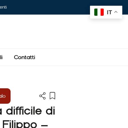
enti
IT
i
Contatti
alo
difficile di
Filippo –