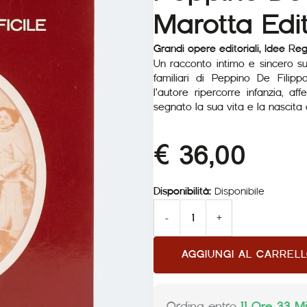
Marotta Edit
Grandi opere editoriali
,
Idee Reg
Un racconto intimo e sincero su
familiari di Peppino De Filipp
l’autore ripercorre infanzia, af
segnato la sua vita e la nascita 
€
36,00
Una
Disponibilità:
Disponibile
famiglia
difficile
-
+
di
Peppino
Alternative:
AGGIUNGI AL CARREL
De
Filippo
-
Marotta
Ordina entro
11 Ore 33 Mi