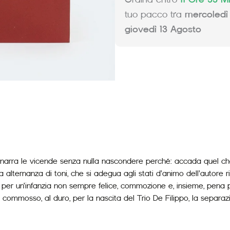
Editori
tuo pacco tra
mercoledì
quantità
giovedì 13 Agosto
qui, ne narra le vicende senza nulla nascondere perché: accada que
 alternanza di toni, che si adegua agli stati d’animo dell’autore 
zza, per un’infanzia non sempre felice, commozione e, insieme, pen
o al commosso, al duro, per la nascita del Trio De Filippo, la separaz