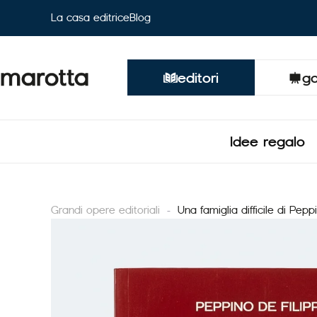
Vai
La casa editrice
Blog
al
contenuto
editori
ga
Idee regalo
Grandi opere editoriali
-
Una famiglia difficile di Pep