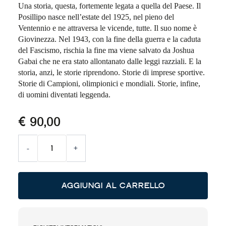
Una storia, questa, fortemente legata a quella del Paese. Il
Posillipo nasce nell’estate del 1925, nel pieno del
Ventennio e ne attraversa le vicende, tutte. Il suo nome è
Giovinezza. Nel 1943, con la fine della guerra e la caduta
del Fascismo, rischia la fine ma viene salvato da Joshua
Gabai che ne era stato allontanato dalle leggi razziali. E la
storia, anzi, le storie riprendono. Storie di imprese sportive.
Storie di Campioni, olimpionici e mondiali. Storie, infine,
di uomini diventati leggenda.
€
90,00
La
-
+
Leggenda.
Circolo
Nautico
Alternative:
Posillipo
AGGIUNGI AL CARRELLO
1925
-
2025
quantità