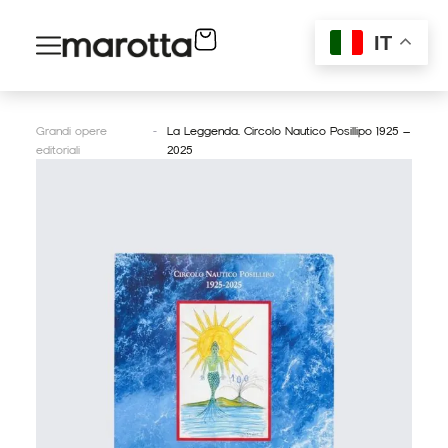
Vai
al
IT
contenuto
Grandi opere
-
La Leggenda. Circolo Nautico Posillipo 1925 –
editoriali
2025