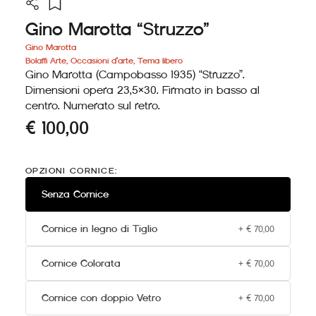
Gino Marotta “Struzzo”
Gino Marotta
Bolaffi Arte
,
Occasioni d'arte
,
Tema libero
Gino Marotta (Campobasso 1935) “Struzzo”.
Dimensioni opera 23,5×30. Firmato in basso al
centro. Numerato sul retro.
€
100,00
Gino
Marotta
OPZIONI CORNICE:
"Struzzo"
quantità
Senza Cornice
Cornice in legno di Tiglio
+
€
70,00
Cornice Colorata
+
€
70,00
Cornice con doppio Vetro
+
€
70,00
Alternative: