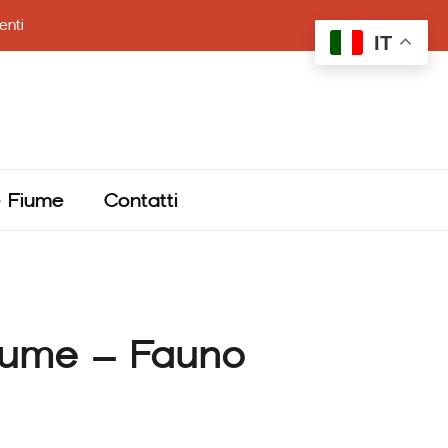
enti
IT
e Fiume
Contatti
Fiume – Fauno