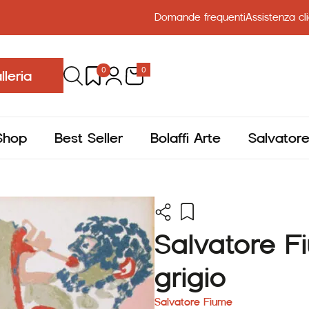
Domande frequenti
Assistenza cli
0
0
lleria
Shop
Best Seller
Bolaffi Arte
Salvator
Salvatore 
grigio
Salvatore Fiume