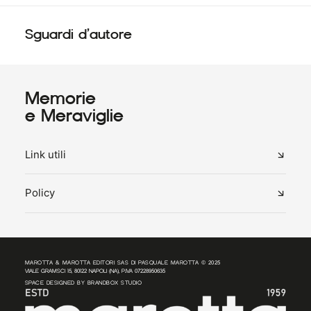
Sguardi d’autore
Memorie
e Meraviglie
Link utili
Policy
MAROTTA & MAROTTA EDITORI SAS DI PASQUALE MAROTTA © 2025
VIALE GRAMSCI 15, 80122 NAPOLI (NA), P.IVA 07228950635
SPACE DESIGNED BY
BRANDBOX STUDIO