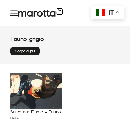
Vai
al
IT
contenuto
Fauno grigio
Scopri di più
Salvatore Fiume – Fauno
nero