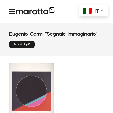
Vai
al
IT
contenuto
Eugenio Carmi "Segnale Immaginario"
Scopri di più