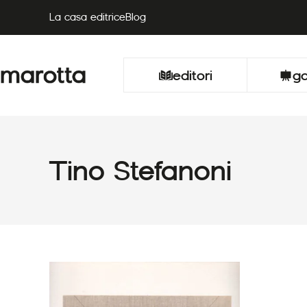
Vai
La casa editrice
Blog
al
contenuto
editori
ga
Tino Stefanoni