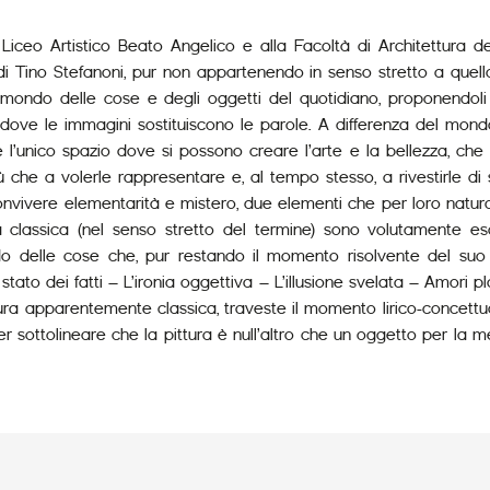
Liceo Artistico Beato Angelico e alla Facoltà di Architettura de
 di Tino Stefanoni, pur non appartenendo in senso stretto a quello
mondo delle cose e degli oggetti del quotidiano, proponendoli
ni dove le immagini sostituiscono le parole. A differenza del m
e l’unico spazio dove si possono creare l’arte e la bellezza, che 
iù che a volerle rappresentare e, al tempo stesso, a rivestirle di
onvivere elementarità e mistero, due elementi che per loro natur
ra classica (nel senso stretto del termine) sono volutamente esa
o delle cose che, pur restando il momento risolvente del suo lav
o dei fatti – L’ironia oggettiva – L’illusione svelata – Amori platonic
ttura apparentemente classica, traveste il momento lirico-concettu
r sottolineare che la pittura è null’altro che un oggetto per la me