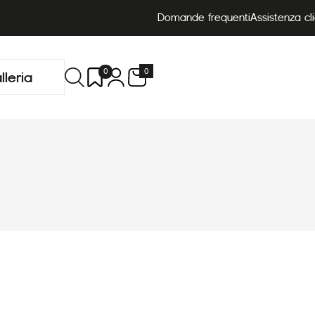
Domande frequenti
Assistenza cli
0
0
lleria