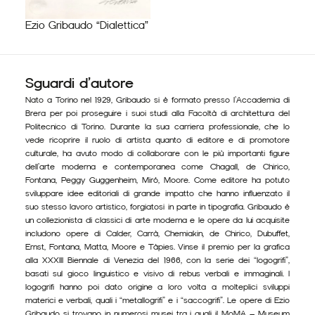
Ezio Gribaudo “Dialettica”
Sguardi d’autore
Nato a Torino nel 1929, Gribaudo si è formato presso l’Accademia di
Brera per poi proseguire i suoi studi alla Facoltà di architettura del
Politecnico di Torino. Durante la sua carriera professionale, che lo
vede ricoprire il ruolo di artista quanto di editore e di promotore
culturale, ha avuto modo di collaborare con le più importanti figure
dell’arte moderna e contemporanea come Chagall, de Chirico,
Fontana, Peggy Guggenheim, Miró, Moore. Come editore ha potuto
sviluppare idee editoriali di grande impatto che hanno influenzato il
suo stesso lavoro artistico, forgiatosi in parte in tipografia. Gribaudo è
un collezionista di classici di arte moderna e le opere da lui acquisite
includono opere di Calder, Carrà, Chemiakin, de Chirico, Dubuffet,
Ernst, Fontana, Matta, Moore e Tàpies. Vinse il premio per la grafica
alla XXXIII Biennale di Venezia del 1966, con la serie dei “logogrifi”,
basati sul gioco linguistico e visivo di rebus verbali e immaginali. I
logogrifi hanno poi dato origine a loro volta a molteplici sviluppi
materici e verbali, quali i “metallogrifi” e i “saccogrifi”. Le opere di Ezio
Gribaudo si trovano in numerosi musei tra i quali il MoMA – Museum