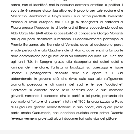
canto, non si identificò mai in nessuna corrente artistica o politica. Il
suo stile è sempre stato figurativo ed è proprio per tale ragione che
Masaccio, Rembrandt e Goya sono i suoi pittori prediletti. Diventato
famoso a livello europeo, nel 1940 gli fu assegnata la cattedra di
Figura presso l’Accademia di belle arti di Brera, succedendo così ad
Aldo Carpi. Nel 1948 ebbe la possibilità di conoscere Giorgio Morandi,
dal quale poté assimilare il realismo. Successivamente partecipò al
Premio Bergamo, alla Biennale di Venezia, dove gli dedicarono pareti
e sale personali e alla Quadriennale di Roma, dove entrò a far parte
della commissione per gli inviti della VII edizione del 1955. Nel 1956 fino
agli anni ’80, in Spagna grazie alla riscoperta dei colori caldi e
luminosi del meridione, l’artista si focalizzò su paesaggi e figure
umane: il protagonista assoluto delle sue opere fu il Sud,
abbandonato in giovane età, che rivive sulle sue tele, raffigurando
tramonti, paesaggi e gli uomini del sud, e le sue “odalische”.
Cantatore si cimentò anche nella scrittura con le sue memorie
giovanili, narrando il percorso che lo portò a tal punto, partendo dal
suo ruolo di “pittore di stanze”, infatti nel 1965 fu organizzata a Ruvo
di Puglia una grande manifestazione in suo onore, alla quale prese
parte anche Quasimodo, che conobbe qualche anno prima. Durante
l’evento vennero proiettati alcuni documentari sulla vita del pittore.