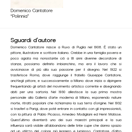
Domenico Cantatore
“Polinnia”
Sguardi d’autore
Domenico Cantatore nasce a Ruvo di Puglia nel 1906. È stato un
pittore, illustratore e scrittore italiano. Crebbe in una famiglia povera e
poco agiata ma nonostante ciò a 18 anni divenne decoratore di
stanze, possiamo definirlo imbianchino, ma era il lavoro che si
avvicinasse di più alla sua passione per il disegno. Nel 1922 si
trasferisce Roma, dove raggiunge il fratello Giuseppe Cantatore,
anch’egli pittore, e successivamente a Milano dove inizia a dipingere
frequentando gli artisti del movimento artistico corrente e disegnando
abiti per una sartoria. Nel 1930 allestisce la sua prima mostra
personale alla Galleria d’arte moderna di Milano, esponendo nature
morte, ritratti popolani che richiamano la sua terra d’origine. Nel 1932
si trasferì a Parigi, dove poté entrare in contatto con gli impressionisti,
con la pittura di Pablo Picasso, Amedeo Modigliani ed Henri Matisse.
Quest’ultimo diventerà uno dei suoi maestri principali e la sua
influenza sarà visibile all’abbandono delle tinte cupe che danno spazio
ad un utilizzo del colore più leggero e luminoso. Cantatore, d’altro